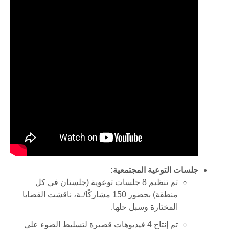
جلسات التوعية المجتمعية
:
تم تنظيم
8
جلسات توعوية (جلستان في كل
منطقة) بحضور
150
مشاركًا/ـة، ناقشت القضايا
المختارة وسبل حلها
.
تم إنتاج
4
فيديوهات قصيرة لتسليط الضوء على