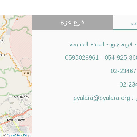
ي
فرع غزة
رية جبع - البلدة القديمة
0595028961 - 054-925-36
02-23467
02-23
 :
pyalara@pyalara.org
t
| ©
OpenStreetMap