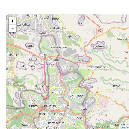
+
-
Leafle