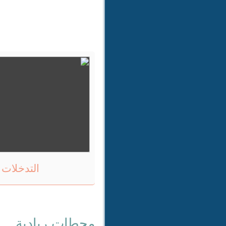
التدخلات 
محطات ريادية