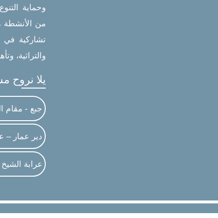
وحماية التنوع
من الأنشطة م
تشاركية في ك
والتراثية، وتأ
يلا نروح م
جبع - مقام ا
دير عمار – ع
عرابة الشيخ س