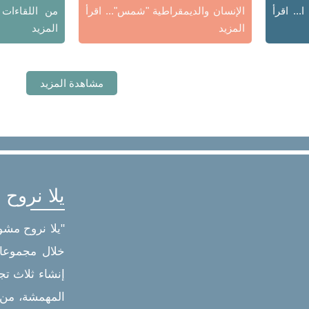
ا...
اقرأ
الإنسان والديمقراطية "شمس"...
اقرأ
من اللقاءات 
المزيد
المزيد
مشاهدة المزيد
يلا نروح
"يلا نروح مشو
خلال مجموعات
إنشاء ثلاث ت
المهمشة، من أ