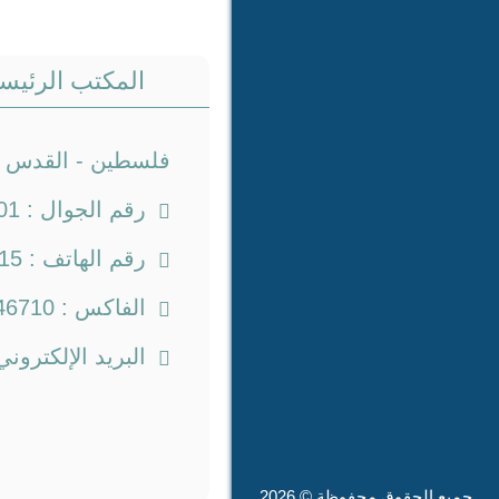
المكتب الرئيس
فلسطين - القدس - ق
رقم الجوال :
01
رقم الهاتف :
15
الفاكس :
46710
البريد الإلكتروني
جميع الحقوق محفوظة © 2026