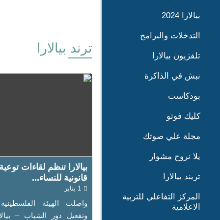
بيالارا 2024
التدخلات والبرامج
ترند بيالارا
تلفزيون بيالارا
نبش في الذاكرة
بودكاست
كليك فوتو
مجلة علي صوتك
يلا نروح مشوار
بيالارا تنظم لقاءات توعية
تريند بيالارا
قانونية للنساء...
1 يناير
المركز التفاعلي للتربية
واصلت الهيئة الفلسطينية 
الاعلامية
وتفعيل دور الشباب – بيالا