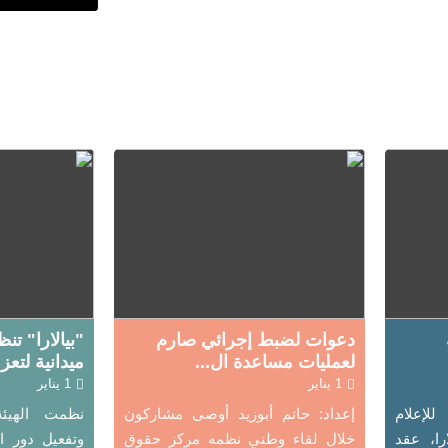
دعوات لضبط إجرائي صارم
"بيالارا" ت
لعمليات مساعدة ال...
ميدانية لتعز.
1 يناير
1 يناير
للإعلام
إعداد: حاتم أبوزيد أوصى مشاركون
نظمت الهيئة
را، عقد
خلال لقاء وطني نظمه مركز حقوق
وتفعيل دور ا