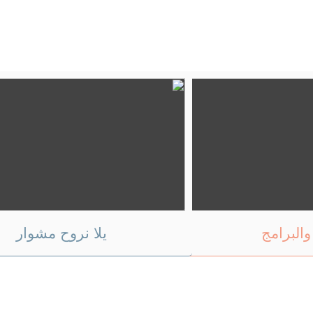
والبرامج
يلا نروح مشوار