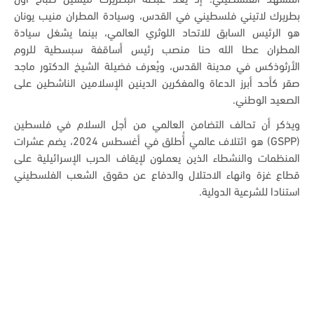
المشهد الفلسطيني؛ إذ يُعد غبطة البطريرك ميشيل صباح أول
بطريرك لاتيني فلسطيني في القدس، وسيادة المطران منيب يونان
هو الرئيس السابق للاتحاد اللوثري العالمي، بينما يشغل سيادة
المطران عطا الله حنا منصب رئيس أساقفة سبسطية للروم
الأرثوذكس في مدينة القدس، ويُعرف فضيلة الشيخ الدكتور ماجد
صقر كأحد أبرز الدعاة والمفكرين الدينين الإسلامين الناشطين على
الصعيد الوطني.
ويذكر أن تحالف التضامن العالمي من أجل السلام في فلسطين
(GSPP)
هو ائتلاف عالمي أُطلق في أغسطس 2024، يضم عشرات
المنظمات والنشطاء الذين يعملون لإيقاف الحرب الإسرائيلية على
قطاع غزة وانهاء الاحتلال والدفاع عن حقوق الشعب الفلسطيني
استنادا للشرعية الدولية.