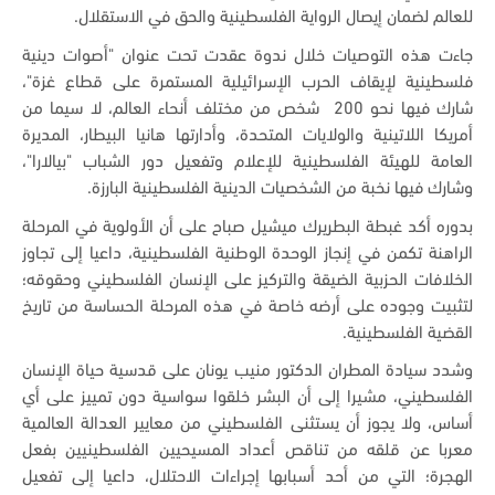
للعالم لضمان إيصال الرواية الفلسطينية والحق في الاستقلال.
جاءت هذه التوصيات خلال ندوة عقدت تحت عنوان
"
أصوات دينية
فلسطينية لإيقاف الحرب الإسرائيلية المستمرة على قطاع غزة
"
،
شارك فيها نحو
200
شخص من مختلف أنحاء العالم، لا سيما من
أمريكا اللاتينية والولايات المتحدة، وأدارتها هانيا البيطار، المديرة
العامة للهيئة الفلسطينية للإعلام وتفعيل دور الشباب "بيالارا"،
وشارك فيها نخبة من الشخصيات الدينية الفلسطينية البارزة
.
بدوره أكد غبطة البطريرك ميشيل صباح على أن الأولوية في المرحلة
الراهنة تكمن في إنجاز الوحدة الوطنية الفلسطينية، داعيا إلى تجاوز
الخلافات الحزبية الضيقة والتركيز على الإنسان الفلسطيني وحقوقه؛
لتثبيت وجوده على أرضه خاصة في هذه المرحلة الحساسة من تاريخ
القضية الفلسطينية.
وشدد سيادة المطران الدكتور منيب يونان على قدسية حياة الإنسان
الفلسطيني، مشيرا إلى أن البشر خلقوا سواسية دون تمييز على أي
أساس، ولا يجوز أن يستثنى الفلسطيني من معايير العدالة العالمية
معربا عن قلقه من تناقص أعداد المسيحيين الفلسطينيين بفعل
الهجرة؛ التي من أحد أسبابها إجراءات الاحتلال، داعيا إلى تفعيل