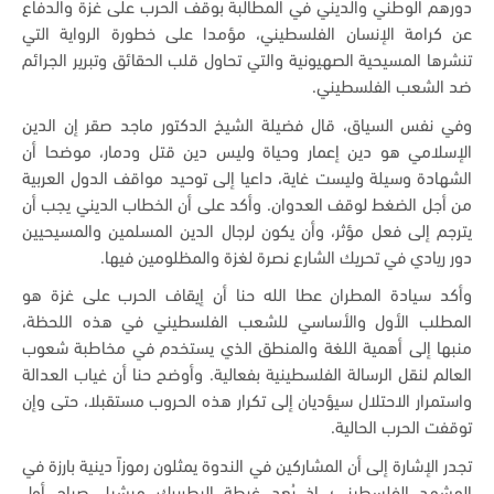
دورهم الوطني والديني في المطالبة بوقف الحرب على غزة والدفاع
عن كرامة الإنسان الفلسطيني، مؤمدا على خطورة الرواية التي
تنشرها المسيحية الصهيونية والتي تحاول قلب الحقائق وتبرير الجرائم
ضد الشعب الفلسطيني.
وفي نفس السياق، قال فضيلة الشيخ الدكتور ماجد صقر إن الدين
الإسلامي هو دين إعمار وحياة وليس دين قتل ودمار، موضحا أن
الشهادة وسيلة وليست غاية، داعيا إلى توحيد مواقف الدول العربية
من أجل الضغط لوقف العدوان. وأكد على أن الخطاب الديني يجب أن
يترجم إلى فعل مؤثر، وأن يكون لرجال الدين المسلمين والمسيحيين
دور ريادي في تحريك الشارع نصرة لغزة والمظلومين فيها
.
وأكد سيادة المطران عطا الله حنا أن إيقاف الحرب على غزة هو
المطلب الأول والأساسي للشعب الفلسطيني في هذه اللحظة،
منبها إلى أهمية اللغة والمنطق الذي يستخدم في مخاطبة شعوب
العالم لنقل الرسالة الفلسطينية بفعالية. وأوضح حنا أن غياب العدالة
واستمرار الاحتلال سيؤديان إلى تكرار هذه الحروب مستقبلا، حتى وإن
توقفت الحرب الحالية
.
تجدر الإشارة إلى أن المشاركين في الندوة يمثلون رموزاً دينية بارزة في