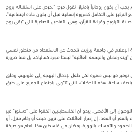
م يجب أن يكون روحانياً بامتياز، تقول مرح: "نحرص على استقباله بروح
ع التركيز على التكافل كضرورة إنسانية قبل أن يكون عادة اجتماعية".
ة التراويح وقراءة القرآن، وهي التفاصيل الصغيرة التي تبقي روح
بة الإعلام في جامعة بيرزيت تتحدث عن الاستعداد من منظور نفسي
"زينة رمضان والجمعة العائلية" ليستا مجرد كماليات، بل هما ضرورة
على توفير فوانيس صغيرة لكل طفل لإدخال البهجة إلى قلوبهم، وخلق
ر بنصف ساعة، هذه اللحظات، التي تنتهي باجتماع الجميع على طبق
للوصول إلى الأقصى، يبدو أن الفلسطينيين اتفقوا على "دستور" غير
لفقر أو الفقد، إن إصرار العائلات على تزيين خيمة أو ركام منزل، أو
الصمود والتمسك بالهوية، رمضان في فلسطين هذا العام هو صرخة