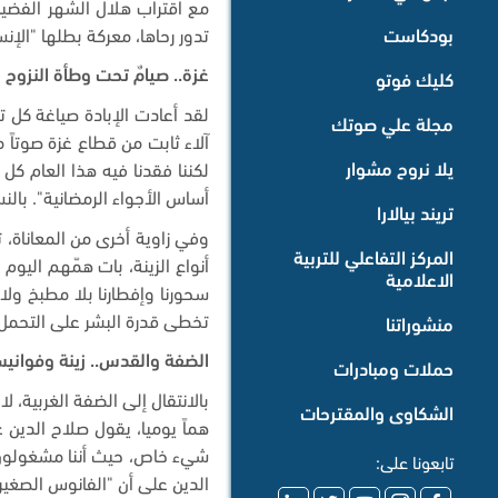
مع اقتراب هلال الشهر الفضيل،
تدور رحاها، معركة بطلها "ال
بودكاست
غزة.. صيامٌ تحت وطأة النزوح 
كليك فوتو
لقد أعادت الإبادة صياغة كل 
مجلة علي صوتك
آلاء ثابت من قطاع غزة صوتاً 
يلا نروح مشوار
لكننا فقدنا فيه هذا العام كل
أساس الأجواء الرمضانية". بالنس
تريند بيالارا
وفي زاوية أخرى من المعاناة،
المركز التفاعلي للتربية
أنواع الزينة، بات همّهم اليو
الاعلامية
سحورنا وإفطارنا بلا مطبخ ول
تخطى قدرة البشر على التحمل،
منشوراتنا
الضفة والقدس.. زينة وفوانيس
حملات ومبادرات
بالانتقال إلى الضفة الغربية، 
الشكاوى والمقترحات
هماً يوميا، يقول
صلاح الدين غ
شيء خاص، حيث أننا مشغولون 
تابعونا على:
الدين على أن "الفانوس الصغي