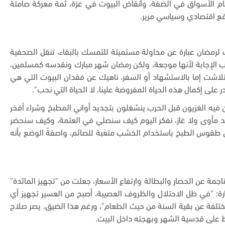
 زحام الأسواق في الضفة، وأنقاض البيوت في غزة، ثمة معركة صامتة
اقع اقتصادي وسياسي مرير
.
 لرمضان عبارة عن محاولة مستميتة للتمسك بالبقاء، تنقل الصحفية
جنب الإجابة لأنها موجعة، ولكن رمضان شهر مبارك ونقدسه كمسلمين،
 تلاشت إما بالاستشهاد أو السفر، ناهيك عن فقدان البيوت التي هي
در على إكمال هذه الحياة المفروضة علينا، لا الحياة التي نحب
".
 فيه الغزيون قبل الحرب ينشغلون بتجديد أواني المطبخ وشراء أفخر
ا يوجد مأوى ولا غاز، نفكر اليوم كيف سنصلي في العتمة، وكيف سنحضر
أن طقوس الطبخ باستخدام الخشب متعبة للصائم، واصفةً الوضع بأنه
ناجمة عن الحصار والبطالة وارتفاع الأسعار، جعلت من "تجهيز المائدة"
رارة: "في ظل الاحتلال والظروف العصيبة، أصبح من العسير تجهيز أي
تلفة عن بقية السنة من حيث الطعام"، ورغم هذا الضيق، يصر صلاح
اظ على قدسية الشهر وبهجته داخل البيت
.