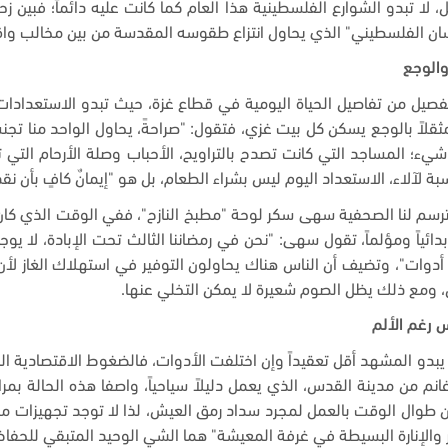
 لا تبدو الشوارع الفلسطينية هذا العام كما كانت عليه دائماً؛ فبين
إنسان الفلسطيني" الذي يحاول انتزاع طقوسه المقدسة من بين مخالب و
والوجع
تفصيل من تفاصيل الحياة اليومية في قطاع غزة، حيث تبدو الاستعدادات
مثقلاً بالوجع يسكن كل بيت غزي، فتقول: "صراحةً، يحاول الواحد منا ت
 شيء؛ المساجد التي كانت تصدح بالتراويح، الأحباب وصلة الأرحام التي
بة لآلاء، الاستعداد اليوم ليس بشراء الطعام، بل هو "إيمانٌ كافٍ بأن نق
 ترسم لنا الصحفية سهى سكر لوحة "مطبخ النازح"، ففي الوقت الذي كان
م بدائياً ومؤلماً، تقول سهى: "نحن في رمضاننا الثالث تحت الإبادة، ل
ا أدوات"، وتضيف أن الناس هناك يحاولون التوفير في استهلاك الغاز ل
 ومع ذلك يظل الصوم شعيرة لا يمكن التخلي عنها
.
 رغم الألم
لا يبدو المشهد أقل تعقيداً وإن اختلفت الأدوات، فالضغوط الاقتصادية ال
انم من مدينة القدس، الذي يعمل دليلاً سياحياً، واصفا هذه الحالة بم
طوال الوقت بالعمل لمجرد سداد رمق العيش، لذا لا توجد تجهيزات مخ
ر والإنارة البسيطة في غرفة المعيشة" هما الشي الوحيد المتبقي للحف