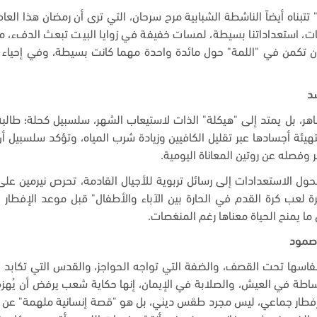
 تتبناه أيضاً الناشطة الشبابية مرح سرحان، التي ترى أن رمضان هذا العا
تحديات، استعداداتنا بسيطة، لمسات خفيفة في زوايا البيت تبعث الدفء، م
ن تكمن في "اللمة" حول مائدة واحدة مهما كانت بسيطة، وفي إحياء صلا
سد
اهر، بل يمتد إلى "هيكلة" الذات لاستيعاب الشهر، سلسبيل كحلة؛ طال
يئة أجسادها عبر تقليل الكافيين وزيادة شرب المياه، وتؤكد سلسبيل أن 
 وفصله عن روتين المعاناة اليومية
.
تتحول الاستعدادات إلى رسائل تربوية للأجيال القادمة، تحرص نيرمين 
ة لعب كرة القدم في الحارة بين الآباء والأطفال" قبل موعد الإفطا
 ما يمنح الحياة معناها رغم المنغصات
.
 صمود
أنفاسها تحت القصف، والضفة التي تواجه الحواجز، والقدس التي تكابد 
ساطة في العيش، والصلابة في الإيمان، إنها حكاية شعب يرفض أن يُهزم با
إفطار جماعي، ليس مجرد طقس ديني، بل هو "قصة إنسانية ملهمة" عن 