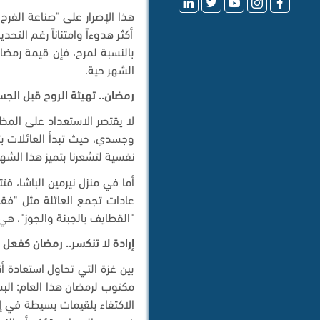
هذا الإصرار على "صناعة الفرح"
أكثر هدوءاً وامتناناً رغم ال
بالنسبة لمرح، فإن قيمة رمضا
الشهر حية
.
رمضان.. تهيئة الروح قبل الج
لا يقتصر الاستعداد على المظ
وجسدي، حيث تبدأ العائلات بته
نفسية لتشعرنا بتميز هذا الشهر
أما في منزل نيرمين الباشا، ف
عادات تجمع العائلة مثل "فقر
"القطايف بالجبنة والجوز"، هي
إرادة لا تنكسر.. رمضان كفعل
بين غزة التي تحاول استعادة 
مكتوب لرمضان هذا العام
:
الب
الاكتفاء بلقيمات بسيطة في 