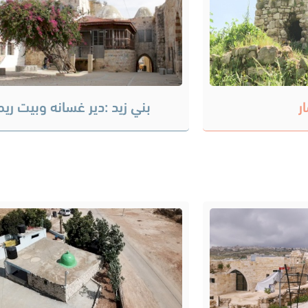
ر
بني زيد :دير غسانه وبيت ريم