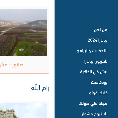
من نحن
بيالارا 2024
التدخلات والبرامج
تلفزيون بيالارا
صانور - عش
نبش في الذاكرة
بودكاست
رام اللّه
كليك فوتو
مجلة علي صوتك
يلا نروح مشوار